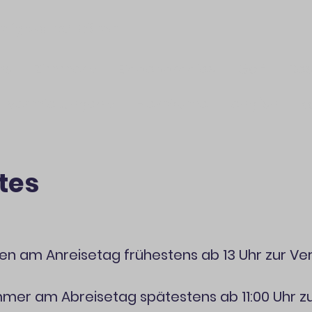
eigasthof Bären
ns
Zimmer
Badeparadies
Golf
Res
Vermietungen
Flexräume
english
K
tes
nen am Anreisetag frühestens ab 13 Uhr zur Ve
Zimmer am Abreisetag spätestens ab 11:00 Uhr zu