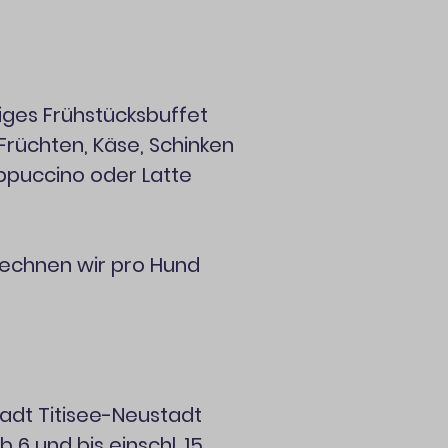
iges Frühstücksbuffet
Früchten, Käse, Schinken
appuccino oder Latte
rechnen wir pro Hund
tadt Titisee-Neustadt
 6 und bis einschl. 15