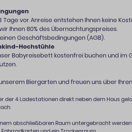
dingungen
 3 Tage vor Anreise entstehen Ihnen keine Kost
ir Ihnen 80% des Übernachtungspreises.
emeinen Geschäftsbedingungen (AGB).
inkind-Hochstühle
nser Babyreisebett kostenfrei buchen und im
utzen.
 unserem Biergarten und freuen uns über Ihre
ner der 4 Ladestationen direkt neben dem Haus gel
nach.
einem abschließbaren Raum untergebracht werden
 Fahrradkarten und ein Trockenraum.